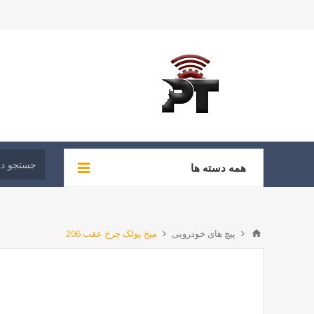
همه دسته ها
پیچ های خودرویی
میخ پولک چرخ عقب 206