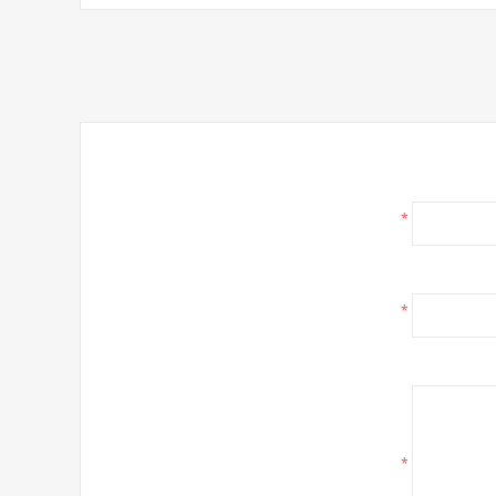
*
*
*