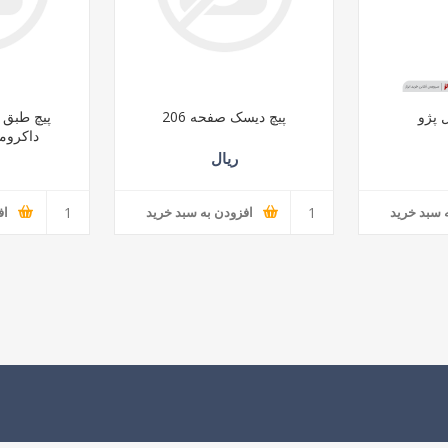
 پژو
پیچ دیسک صفحه 206
داکروم
ریال
 سبد خرید
افزودن به سبد خرید
اف