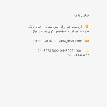
تماس با ما
ارومیه، چهارراه آتش نشانی- خیابان یک
طرفه(توپراق قلعه)-نبش کوی پنجم (پویا)
pichabzar.azarbijan@gmail.com
04432784000-04432764400-
09371446422