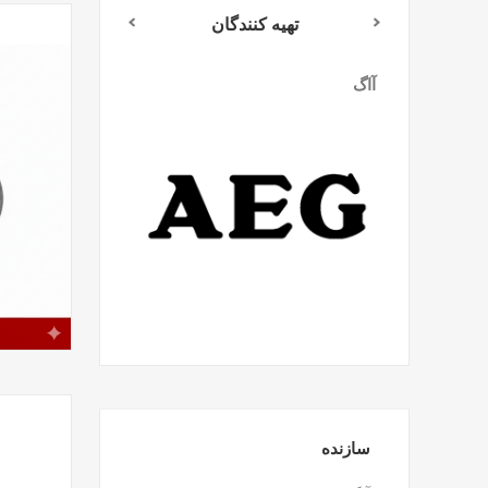
تهیه کنندگان
آاگ
میلواکی
سازنده