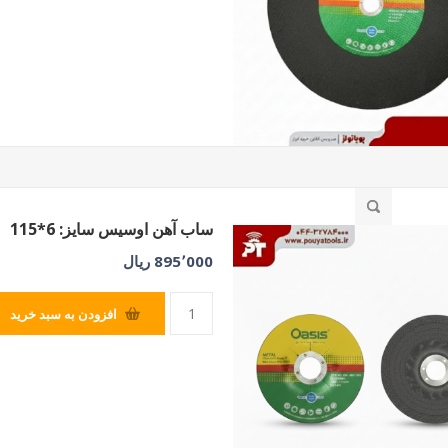
ساب آهن اوسیس سایز: 6*115
895٬000 ریال
افزودن به سبد خرید