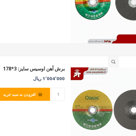
برش آهن اوسیس سایز: 3*178
1٬004٬000 ریال
افزودن به سبد خرید