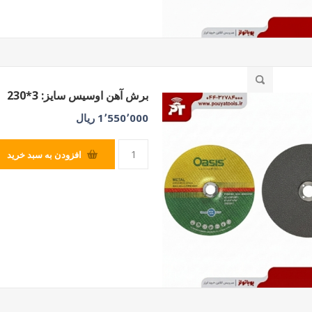
برش آهن اوسیس سایز: 3*230
1٬550٬000 ریال
افزودن به سبد خرید