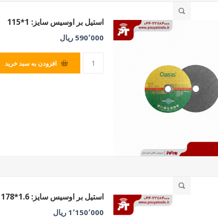
استیل بر اوسیس سایز: 1*115
SILVER
590٬000 ریال
افزودن به سبد خرید
استیل بر اوسیس سایز: 1.6*178
1٬150٬000 ریال