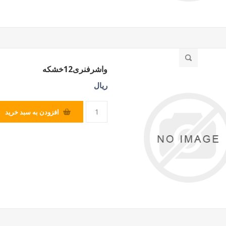
واشرفنری12خشکه
ریال
افزودن به سبد خرید