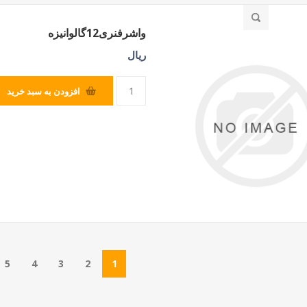
واشرفنری12گالوانیزه
ریال
افزودن به سبد خرید
5
4
3
2
1