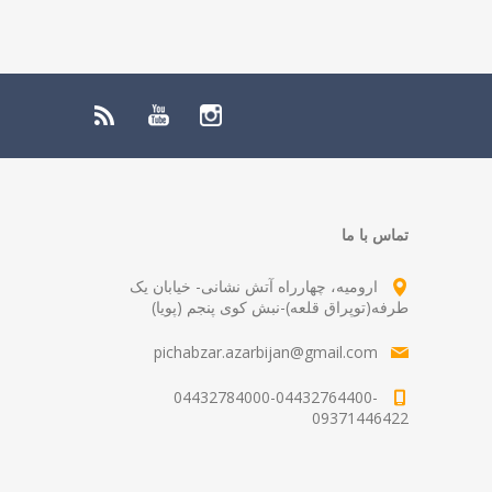
تماس با ما
ارومیه، چهارراه آتش نشانی- خیابان یک
طرفه(توپراق قلعه)-نبش کوی پنجم (پویا)
pichabzar.azarbijan@gmail.com
04432784000-04432764400-
09371446422