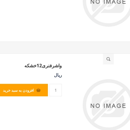
واشرفنری12خشکه
ریال
افزودن به سبد خرید