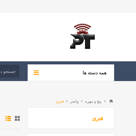
همه دسته ها
پیچ و مهره
واشر
فنری
فنری