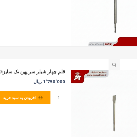
قلم چهار شیلر سر پهن تک سایز:40*250*14
1٬750٬000 ریال
افزودن به سبد خرید