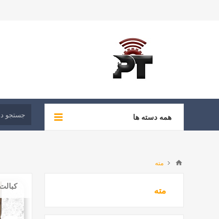
همه دسته ها
مته
کبالت
مته