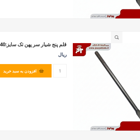
قلم پنج شیار سر پهن تک سایز:40*300*18
ریال
افزودن به سبد خرید