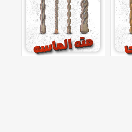
اینکو
چهره یزد