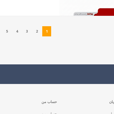
5
4
3
2
1
ان
حساب من
رار
حساب من