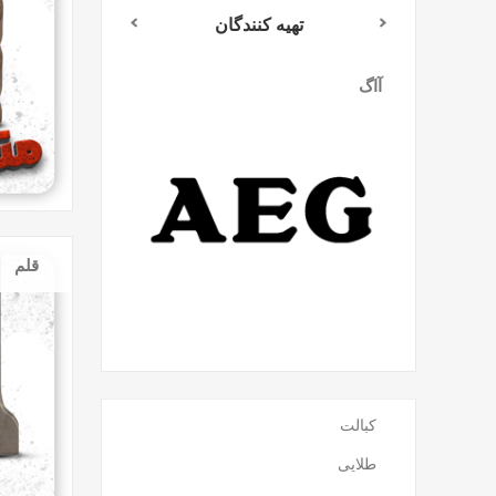
تهیه کنندگان
آاگ
میلواکی
قلم
کبالت
طلایی