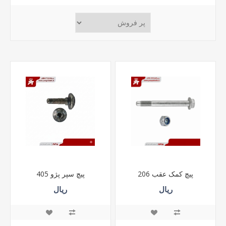
پیچ کمک عقب 206
پیچ سپر پژو 405
ریال
ریال