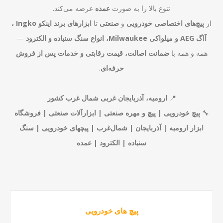
تنوع بالا را به صورت
عمده
عرضه می‌کند.
از
پیچ‌های اختصاصی خودرویی
و
صنعتی
تا
ابزارهای برند اینکو Ingko ،
آاگ AEG و میلواکی Milwaukee، انواع سنگ سنباده و الکترود
—
همه و همه با
ضمانت اصالت، قیمت رقابتی و خدمات پس از فروش
حرفه‌ای
.
📍
ارومیه، آذربایجان غربی شمال غرب کشور
🔧
پیچ خودرویی | پیچ و مهره صنعتی | ابزارآلات صنعتی | فروشگاه
ابزار ارومیه | آذربایجان | شمال‌غرب | پیچهای خودرویی | سنگ
سنباده | الکترود | عمده
پیچ های خودرویی