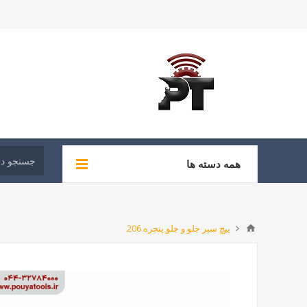
همه دسته ها
پیچ سپر جلو و جلو پنجره 206