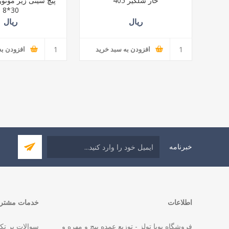
خار شلگیر 405
30*8
ریال
ریال
افزودن به سبد خرید
افزودن به
خبرنامه
اطلاعات
خدمات مشتری
فروشگاه پویا تولز - توزیع عمده پیچ و مهره و
سوالات پر تک