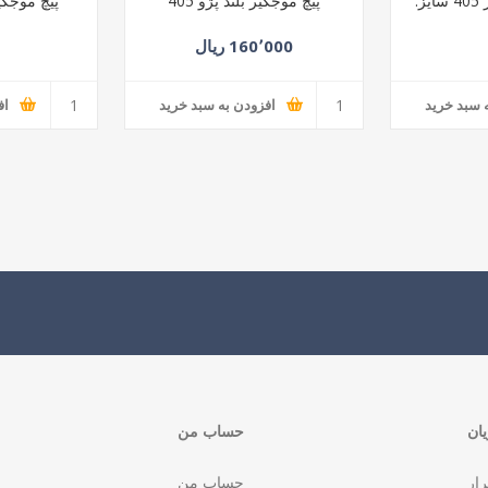
پیچ سینی زیر موتور 405 سایز:
پیچ موجگیر بلند پژو 405
پیچ موجگیر 
160٬000 ریال
 سبد خرید
افزودن به سبد خرید
اف
ان
حساب من
رار
حساب من