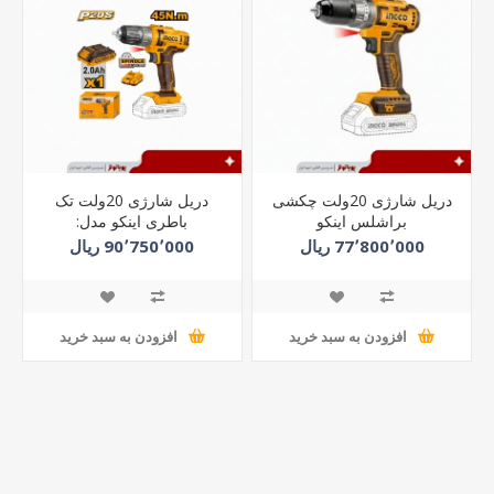
دریل شارژی 20ولت چکشی
دریل شارژی 20ولت تک
براشلس اینکو
باطری اینکو مدل:
مدل:CIDLI20508
CDLI200518
77٬800٬000 ریال
90٬750٬000 ریال
افزودن به سبد خرید
افزودن به سبد خرید