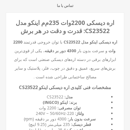
تماس با ما
اره دیسکی 2200وات 235م‌م اینکو مدل
CS23522: قدرت و دقت در هر برش
اره دیسکی اینکو مدل CS23522
با توان خروجی قدرتمند
2200
وات
و سرعت بدون بار
4300 دور بر دقیقه
، یکی از قوی‌ترین
ابزارهای برقی در دسته اره‌های دیسکی صنعتی است که برای
برش‌های سریع، عمیق و دقیق در چوب، فلز، پلاستیک و سایر
مصالح ساختمانی طراحی شده است .
مشخصات فنی کلیدی اره دیسکی اینکو CS23522
مدل:
CS23522
برند:
اینکو (INGCO)
توان مصرفی:
2200 وات
ولتاژ:
220-240V ~ 50/60Hz
سرعت بدون بار:
4300 دور بر دقیقه (rpm)
قطر دیسک:
235 میلی‌متر (9.25 اینچ)
سوراخ دیسک:
25.4 میلی‌متر (1 اینچ)