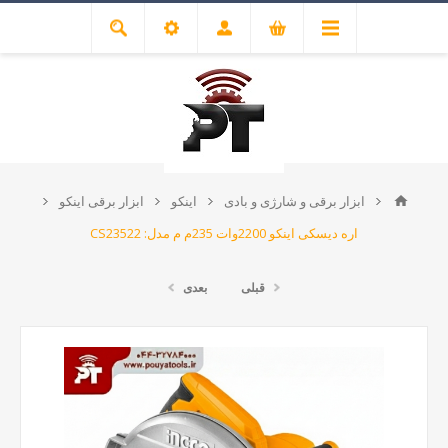
ابزار برقی و شارژی و بادی
اینکو
ابزار برقی اینکو
اره دیسکی اینکو 2200وات 235م م مدل: CS23522
قبلی
بعدی