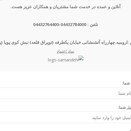
آنلاین و عمده در خدمت شما مشتریان و همکاران عزیز هست.
تلفن : 04432784000-04432764400
:ارومیه.چهارراه آتشنشانی خیابان یکطرفه (توپراق قلعه) نبش کوی پویا (پ
نماد اعتماد
 شما:
یل شما: