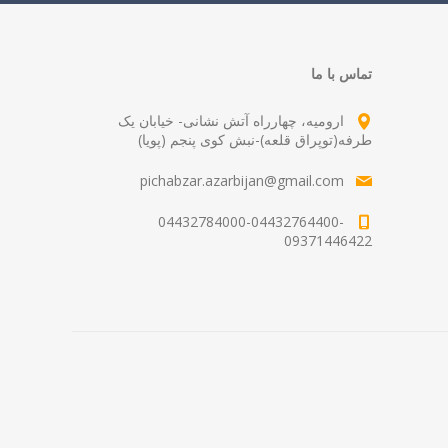
تماس با ما
ارومیه، چهارراه آتش نشانی- خیابان یک
طرفه(توپراق قلعه)-نبش کوی پنجم (پویا)
pichabzar.azarbijan@gmail.com
04432784000-04432764400-
09371446422