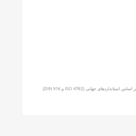
این محصول با داشتن واشر اضافی، اطمینان از اتصال محکم و جلوگیری از شل شدن در طول زمان را فراهم می‌کند. همچنین طراحی آن بر اساس استانداردهای جهانی (ISO 4762 و DIN 916)