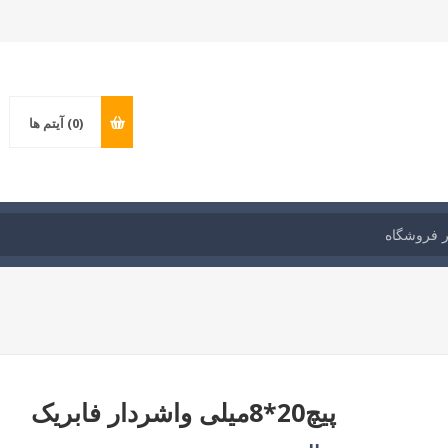
(0)
آیتم ها
پیچ20*8میلی واشردار فابریک