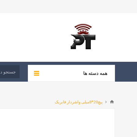
همه دسته ها
پیچ20*8میلی واشردار فابریک