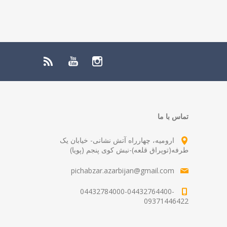
تماس با ما
ارومیه، چهارراه آتش نشانی- خیابان یک
طرفه(توپراق قلعه)-نبش کوی پنجم (پویا)
pichabzar.azarbijan@gmail.com
04432784000-04432764400-
09371446422