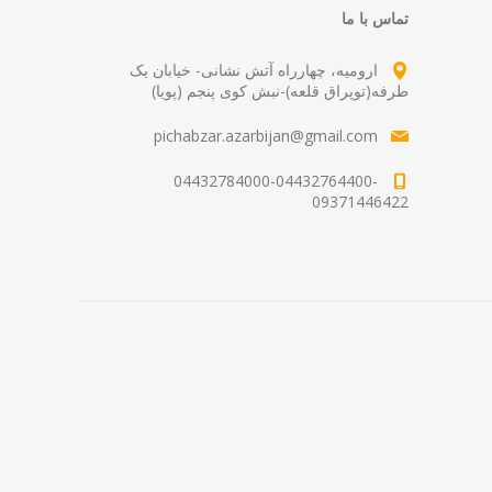
تماس با ما
ارومیه، چهارراه آتش نشانی- خیابان یک
طرفه(توپراق قلعه)-نبش کوی پنجم (پویا)
pichabzar.azarbijan@gmail.com
04432784000-04432764400-
09371446422