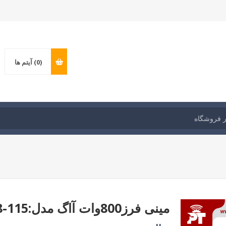
(0)
آیتم ها
مینی فرز800وات آاگ مدل:WS8-115