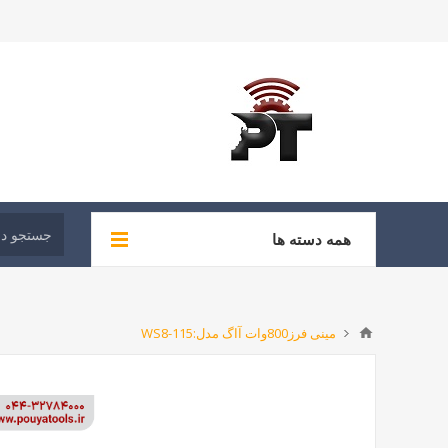
همه دسته ها
مینی فرز800وات آاگ مدل:WS8-115