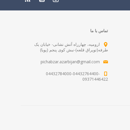
تماس با ما
ارومیه، چهارراه آتش نشانی- خیابان یک
طرفه(توپراق قلعه)-نبش کوی پنجم (پویا)
pichabzar.azarbijan@gmail.com
04432784000-04432764400-
09371446422