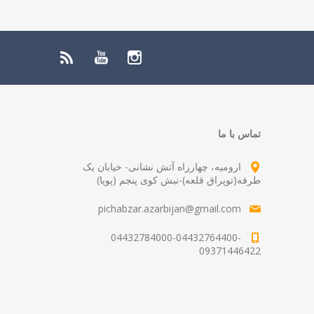
تماس با ما
ارومیه، چهارراه آتش نشانی- خیابان یک
طرفه(توپراق قلعه)-نبش کوی پنجم (پویا)
pichabzar.azarbijan@gmail.com
04432784000-04432764400-
09371446422