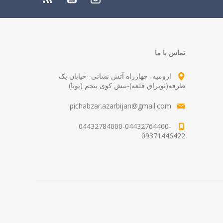
تماس با ما
ارومیه، چهارراه آتش نشانی- خیابان یک
طرفه(توپراق قلعه)-نبش کوی پنجم (پویا)
pichabzar.azarbijan@gmail.com
04432784000-04432764400-
09371446422