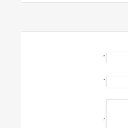
*
*
*