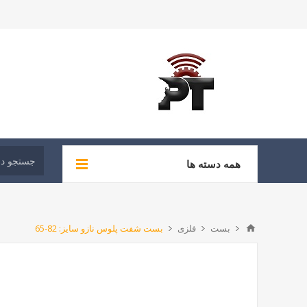
همه دسته ها
بست
فلزی
بست شفت پلوس نازو سایز: 82-65