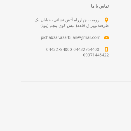
تماس با ما
ارومیه، چهارراه آتش نشانی- خیابان یک
طرفه(توپراق قلعه)-نبش کوی پنجم (پویا)
pichabzar.azarbijan@gmail.com
04432784000-04432764400-
09371446422