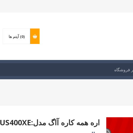
(0)
آیتم ها
اره همه کاره آاگ مدل:US400XE